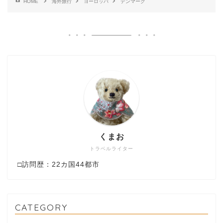
HOME
海外旅行
ヨーロッパ
デンマーク
くまお
トラベルライター
□訪問歴：22カ国44都市
CATEGORY