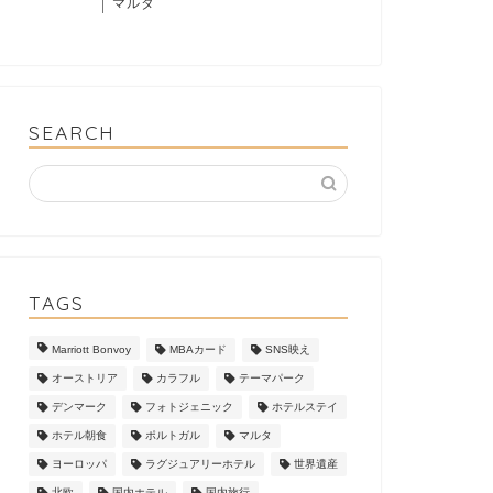
マルタ
SEARCH
TAGS
Marriott Bonvoy
MBAカード
SNS映え
オーストリア
カラフル
テーマパーク
デンマーク
フォトジェニック
ホテルステイ
ホテル朝食
ポルトガル
マルタ
ヨーロッパ
ラグジュアリーホテル
世界遺産
北欧
国内ホテル
国内旅行