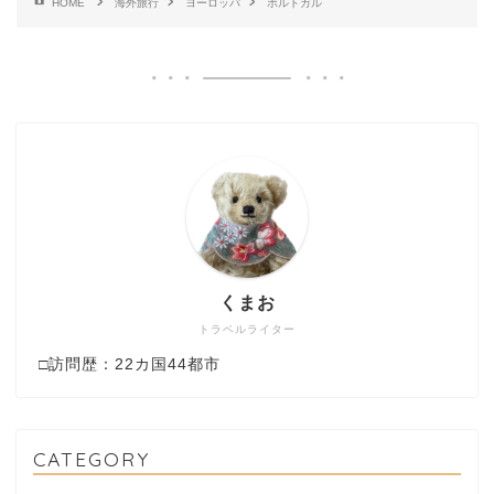
HOME
海外旅行
ヨーロッパ
ポルトガル
くまお
トラベルライター
□訪問歴：22カ国44都市
CATEGORY